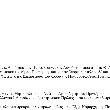
 κ. Δημήτριος, την Παρασκευήν, 23ην Αυγούστου, προέστη της Θ. Λ
Θεοτόκου της νήσου Πρώτης της κατ’ αυτόν Επαρχίας, ετέλεσε δέ και 
ίας Φωτεινής της Σαμαρείτιδος του λόφου της Μεταμορφώσεως Πρώτης
εν εν τω Μητροπολιτικώ Ι. Ναώ του Αγίου Δημητρίου Πριγκήπου, προ
υλλόγου θαλασσίων «σπόρ» της νήσου Πρώτης, κατά το οποίον εξεπρο
 πλείστοι πρόκριτοι των νήσων, καθώς και ο Εξοχ. Νομάρχης της Πό