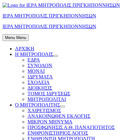
Skip
to
ΙΕΡΑ ΜΗΤΡΟΠΟΛΙΣ ΠΡΙΓΚΗΠΟΝΝΗΣΩΝ
content
ΙΕΡΑ ΜΗΤΡΟΠΟΛΙΣ ΠΡΙΓΚΗΠΟΝΝΗΣΩΝ
Menu
Menu
ΑΡΧΙΚΗ
Η ΜΗΤΡΟΠΟΛΙΣ
Show
ΕΔΡΑ
sub
ΣΥΝΟΛΟΝ
menu
ΜΟΝΑΙ
ΙΔΡΥΜΑΤΑ
ΣΧΟΛΕΙΑ
ΔΙΟΙΚΗΣΙΣ
ΤΟΜΟΣ ΙΔΡΥΣΕΩΣ
ΜΗΤΡΟΠΟΛΙΤΑΙ
Ο ΜΗΤΡΟΠΟΛΙΤΗΣ
Show
ΧΑΙΡΕΤΙΣΜΟΣ
sub
ΑΝΑΚΟΙΝΩΘΕΝ ΕΚΛΟΓΗΣ
menu
ΜΙΚΡΟΝ ΜΗΝΥΜΑ
ΠΡΟΣΦΩΝΗΣΙΣ Α.Θ. ΠΑΝΑΓΙΟΤΗΤΟΣ
ΕΝΘΡΟΝΙΣΤΗΡΙΟΣ ΛΟΓΟΣ
ΕΝΘΡΟΝΙΣΗ ΜΗΤΡΟΠΟΛΙΤΗ