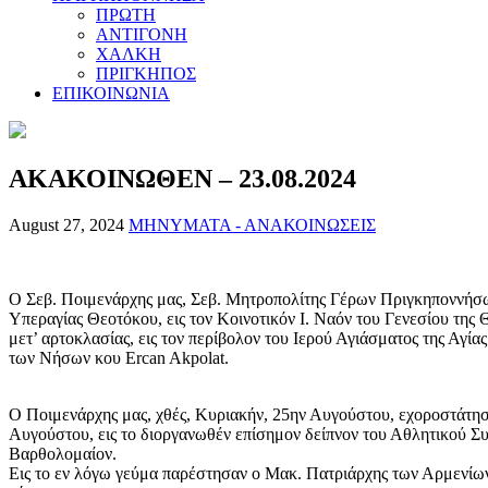
ΠΡΩΤΗ
ΑΝΤΙΓΟΝΗ
ΧΑΛΚΗ
ΠΡΙΓΚΗΠΟΣ
ΕΠΙΚΟΙΝΩΝΙΑ
ΑΚΑΚΟΙΝΩΘΕΝ – 23.08.2024
August 27, 2024
ΜΗΝΥΜΑΤΑ - ΑΝΑΚΟΙΝΩΣΕΙΣ
Ο Σεβ. Ποιμενάρχης μας, Σεβ. Μητροπολίτης Γέρων Πριγκηποννήσων
Υπεραγίας Θεοτόκου, εις τον Κοινοτικόν Ι. Ναόν του Γενεσίου της 
μετ’ αρτοκλασίας, εις τον περίβολον του Ιερού Αγιάσματος της Αγ
των Νήσων κου Ercan Akpolat.
Ο Ποιμενάρχης μας, χθές, Κυριακήν, 25ην Αυγούστου, εχοροστάτησ
Αυγούστου, εις το διοργανωθέν επίσημον δείπνον του Αθλητικού Σ
Βαρθολομαίον.
Εις το εν λόγω γεύμα παρέστησαν ο Μακ. Πατριάρχης των Αρμενίων,