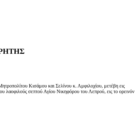
ΚΡΗΤΗΣ
ητροπολίτου Κισάμου και Σελίνου κ. Αμφιλοχίου, μετέβη εις
ου λαοφιλούς σεπτού Αγίου Νικηφόρου του Λεπρού, εις το ορεινόν