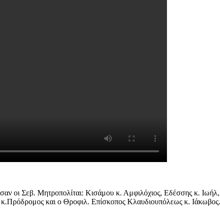
αν οι Σεβ. Μητροπολίται: Κισάμου κ. Αμφιλόχιος, Εδέσσης κ. Ιωήλ,
ς κ.Πρόδρομος και ο Θροφιλ. Επίσκοπος Κλαυδιουπόλεως κ. Ιάκωβος