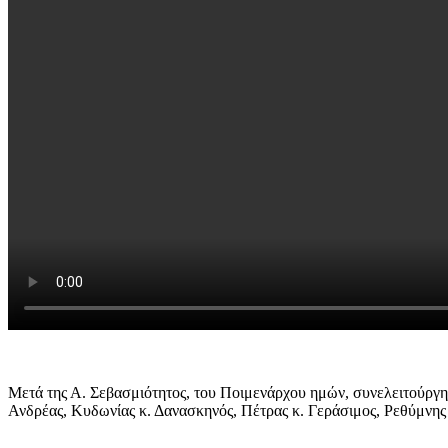
Μετά της Α. Σεβασμιότητος, του Ποιμενάρχου ημών, συνελειτούργησ
Ανδρέας, Κυδωνίας κ. Δανασκηνός, Πέτρας κ. Γεράσιμος, Ρεθύμνη