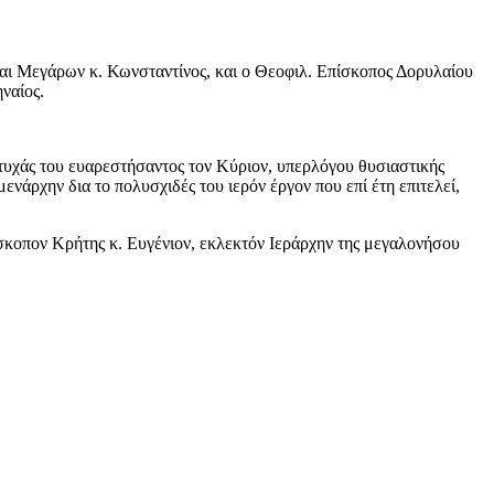
και Μεγάρων κ. Κωνσταντίνος, και ο Θεοφιλ. Επίσκοπος Δορυλαίου
ναίος.
πτυχάς του ευαρεστήσαντος τον Κύριον, υπερλόγου θυσιαστικής
άρχην δια το πολυσχιδές του ιερόν έργον που επί έτη επιτελεί,
ίσκοπον Κρήτης κ. Ευγένιον, εκλεκτόν Ιεράρχην της μεγαλονήσου