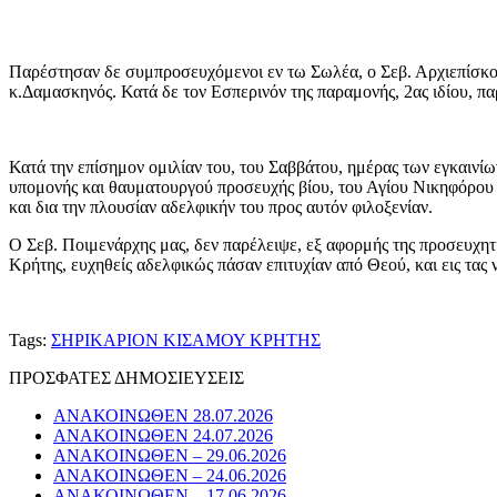
Παρέστησαν δε συμπροσευχόμενοι εν τω Σωλέα, ο Σεβ. Αρχιεπίσκοπ
κ.Δαμασκηνός. Κατά δε τον Εσπερινόν της παραμονής, 2ας ιδίου, π
Κατά την επίσημον ομιλίαν του, του Σαββάτου, ημέρας των εγκαινί
υπομονής και θαυματουργού προσευχής βίου, του Αγίου Νικηφόρου το
και δια την πλουσίαν αδελφικήν του προς αυτόν φιλοξενίαν.
Ο Σεβ. Ποιμενάρχης μας, δεν παρέλειψε, εξ αφορμής της προσευχητ
Κρήτης, ευχηθείς αδελφικώς πάσαν επιτυχίαν από Θεού, και εις τας ν
Tags:
ΣΗΡΙΚΑΡΙΟΝ ΚΙΣΑΜΟΥ ΚΡΗΤΗΣ
ΠΡΟΣΦΑΤΕΣ ΔΗΜΟΣΙΕΥΣΕΙΣ
ΑΝΑΚΟΙΝΩΘΕΝ 28.07.2026
ΑΝΑΚΟΙΝΩΘΕΝ 24.07.2026
ΑΝΑΚΟΙΝΩΘΕΝ – 29.06.2026
ΑΝΑΚΟΙΝΩΘΕΝ – 24.06.2026
ΑΝΑΚΟΙΝΩΘΕΝ – 17.06.2026