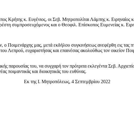
ος Κρήτης κ. Ευγένιος, οι Σεβ. Μητροπολίται Λάμπης κ. Ειρηναίος 
αρέστη συμπροσευχόμενος και ο Θεοφιλ. Επίσκοπος Ευμενείας κ. Ειρη
ων, ο Ποιμενάρχης μας, μετά εκδήλου συγκινήσεως ανεφέρθη εις τας 
υ Λεπρού, ευχαριστήσας και επαινέσας ακολούθως τον οικείον Ποιμεν
ικής παρουσίας του, να συγχαρή τον πρότριτα εκλεγέντα Σεβ. Αρχιεπ
έας ποιμαντικάς και διοικητικάς του ευθύνας.
Εκ της Ι. Μητροπόλεως, 4 Σεπτεμβρίου 2022