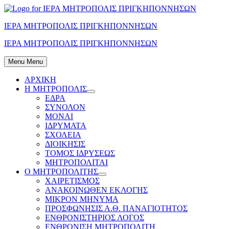
Skip
to
ΙΕΡΑ ΜΗΤΡΟΠΟΛΙΣ ΠΡΙΓΚΗΠΟΝΝΗΣΩΝ
content
ΙΕΡΑ ΜΗΤΡΟΠΟΛΙΣ ΠΡΙΓΚΗΠΟΝΝΗΣΩΝ
Menu
Menu
ΑΡΧΙΚΗ
Η ΜΗΤΡΟΠΟΛΙΣ
Show
ΕΔΡΑ
sub
ΣΥΝΟΛΟΝ
menu
ΜΟΝΑΙ
ΙΔΡΥΜΑΤΑ
ΣΧΟΛΕΙΑ
ΔΙΟΙΚΗΣΙΣ
ΤΟΜΟΣ ΙΔΡΥΣΕΩΣ
ΜΗΤΡΟΠΟΛΙΤΑΙ
Ο ΜΗΤΡΟΠΟΛΙΤΗΣ
Show
ΧΑΙΡΕΤΙΣΜΟΣ
sub
ΑΝΑΚΟΙΝΩΘΕΝ ΕΚΛΟΓΗΣ
menu
ΜΙΚΡΟΝ ΜΗΝΥΜΑ
ΠΡΟΣΦΩΝΗΣΙΣ Α.Θ. ΠΑΝΑΓΙΟΤΗΤΟΣ
ΕΝΘΡΟΝΙΣΤΗΡΙΟΣ ΛΟΓΟΣ
ΕΝΘΡΟΝΙΣΗ ΜΗΤΡΟΠΟΛΙΤΗ