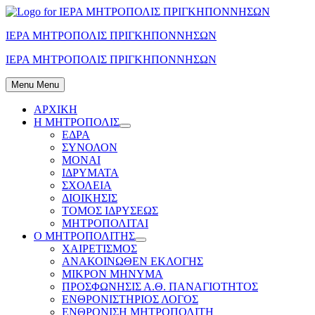
Skip
to
ΙΕΡΑ ΜΗΤΡΟΠΟΛΙΣ ΠΡΙΓΚΗΠΟΝΝΗΣΩΝ
content
ΙΕΡΑ ΜΗΤΡΟΠΟΛΙΣ ΠΡΙΓΚΗΠΟΝΝΗΣΩΝ
Menu
Menu
ΑΡΧΙΚΗ
Η ΜΗΤΡΟΠΟΛΙΣ
Show
ΕΔΡΑ
sub
ΣΥΝΟΛΟΝ
menu
ΜΟΝΑΙ
ΙΔΡΥΜΑΤΑ
ΣΧΟΛΕΙΑ
ΔΙΟΙΚΗΣΙΣ
ΤΟΜΟΣ ΙΔΡΥΣΕΩΣ
ΜΗΤΡΟΠΟΛΙΤΑΙ
Ο ΜΗΤΡΟΠΟΛΙΤΗΣ
Show
ΧΑΙΡΕΤΙΣΜΟΣ
sub
ΑΝΑΚΟΙΝΩΘΕΝ ΕΚΛΟΓΗΣ
menu
ΜΙΚΡΟΝ ΜΗΝΥΜΑ
ΠΡΟΣΦΩΝΗΣΙΣ Α.Θ. ΠΑΝΑΓΙΟΤΗΤΟΣ
ΕΝΘΡΟΝΙΣΤΗΡΙΟΣ ΛΟΓΟΣ
ΕΝΘΡΟΝΙΣΗ ΜΗΤΡΟΠΟΛΙΤΗ